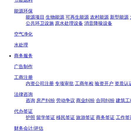
节能燃料
能源环保
能源项目
生物能源
可再生能源
农村能源
新型能源
公共环卫设施
原水处理设备
消音降噪设备
空气净化
水处理
商务服务
广告制作
工商注册
内资公司注册
专项审批
工商年检
验资开户
资质认
法律咨询
咨询
房产纠纷
劳动争议
商业纠纷
合同纠纷
建筑工
代办签证
护照
留学签证
移民签证
旅游签证
商务签证
工作签
财务会计/评估