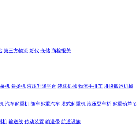
站
第三方物流
货代
仓储
商检报关
桥机
卷扬机
液压升降平台
装载机械
物流手推车
堆垛搬运机械
机
汽车起重机
随车起重汽车
塔式起重机
液压登车桥
起重葫芦吊
料机
输送线
传动装置
输送带
航道设施