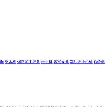
器
劈木机
饲料加工设备
松土机
屠宰设备
其他农业机械
作物收