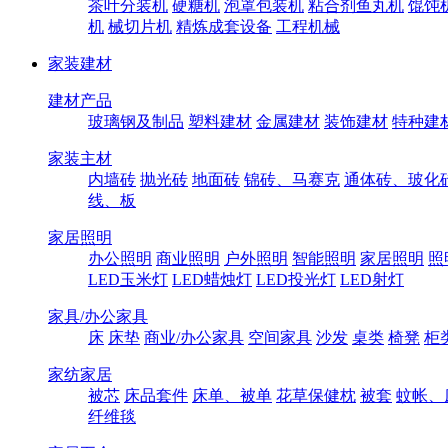
茶叶分装机
硬糖机
泡罩包装机
粘合剂鱼丸机
馄饨
机
械切片机
精炼成套设备
工程机械
家装建材
建材产品
玻璃钢及制品
塑料建材
金属建材
装饰建材
特种建
家装主材
内墙砖
抛光砖
地面砖
锦砖、马赛克
通体砖、玻化
线、板
家居照明
办公照明
商业照明
户外照明
智能照明
家居照明
照
LED玉米灯
LED蜡烛灯
LED投光灯
LED射灯
家具/办公家具
床
床垫
商业/办公家具
空间家具
沙发
桌类
椅凳
柜
家纺家居
被芯
床品套件
床单、被单
花草保健枕
被套
蚊帐、
纤维毯