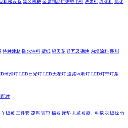
品机械设备
集装机械
金属制品烘炉烫毛机
洗果机
乳化机
膨化
板
特种建材
防水涂料
壁纸
铝天花
砖瓦及砌块
内墙涂料
踢脚
ED球泡灯
LED日光灯
LED天花灯
道路照明灯
LED灯带灯条
料配件
、羊绒被
三件套
凉席
窗帘
棉被
床垫
儿童被褥、毛毯
羽绒枕
竹