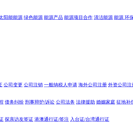
太阳能能源
绿色能源
能源产品
能源项目合作
清洁能源
能源 环
证
公司变更
公司注销
一般纳税人申请
海外公司注册
外资公司注
程
债务纠纷
刑事辩护/诉讼
公司法务
法律援助
婚姻家庭
征地补
证
探亲访友签证
港澳通行证/签注
入台证/台湾通行证