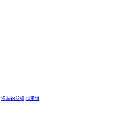
滑车钢丝绳
起重钳