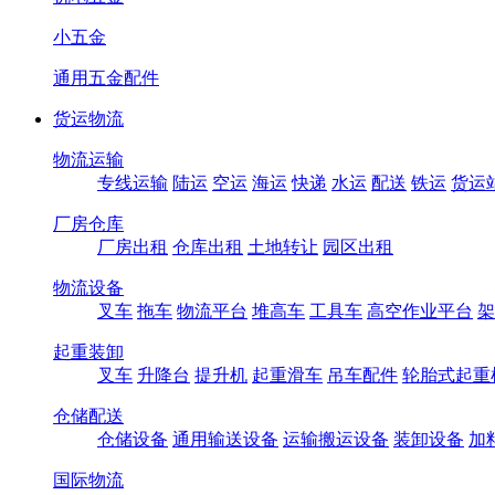
小五金
通用五金配件
货运物流
物流运输
专线运输
陆运
空运
海运
快递
水运
配送
铁运
货运
厂房仓库
厂房出租
仓库出租
土地转让
园区出租
物流设备
叉车
拖车
物流平台
堆高车
工具车
高空作业平台
架
起重装卸
叉车
升降台
提升机
起重滑车
吊车配件
轮胎式起重
仓储配送
仓储设备
通用输送设备
运输搬运设备
装卸设备
加
国际物流