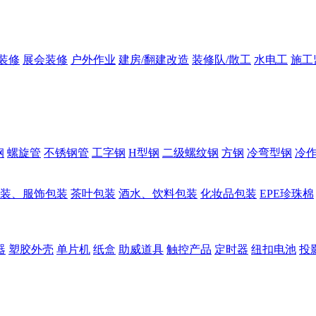
装修
展会装修
户外作业
建房/翻建改造
装修队/散工
水电工
施工
钢
螺旋管
不锈钢管
工字钢
H型钢
二级螺纹钢
方钢
冷弯型钢
冷
装、服饰包装
茶叶包装
酒水、饮料包装
化妆品包装
EPE珍珠棉
器
塑胶外壳
单片机
纸盒
助威道具
触控产品
定时器
纽扣电池
投