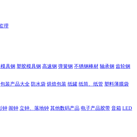
监理
作模具钢
塑胶模具钢
高速钢
弹簧钢
不锈钢棒材
轴承钢
齿轮钢
包装产品大全
防水袋
烘焙包装
纸罐
纸筒、纸管
塑料薄膜袋
影钟
闹钟
立钟、落地钟
其他数码产品
电子产品胶带
音箱
LED