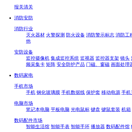
报关清关
消防安防
消防行业
灭火器材
火警探测
防火设备
消防警示标志
消防工
他
安防设备
监控摄像机
集成监控系统
监视器
监控器支架
镜头
频采集卡
矩阵
安全防护产品
门磁、窗磁
画面处理
数码家电
手机市场
手机
钢化玻璃膜
手机数据线
保护套
移动电源
手机
电脑市场
笔记本电脑
平板电脑
光电鼠标
键盘
键鼠套装
机箱
数码配件市场
智能生活馆
智能手表
智能手环
播放器
数码配件馆