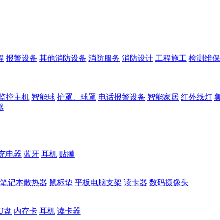
程
报警设备
其他消防设备
消防服务
消防设计
工程施工
检测维保
监控主机
智能球
护罩、球罩
电话报警设备
智能家居
红外线灯
器
充电器
蓝牙
耳机
贴膜
笔记本散热器
鼠标垫
平板电脑支架
读卡器
数码摄像头
U盘
内存卡
耳机
读卡器