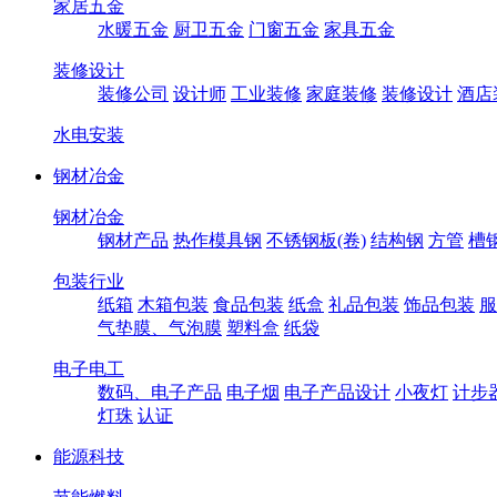
家居五金
水暖五金
厨卫五金
门窗五金
家具五金
装修设计
装修公司
设计师
工业装修
家庭装修
装修设计
酒店
水电安装
钢材冶金
钢材冶金
钢材产品
热作模具钢
不锈钢板(卷)
结构钢
方管
槽
包装行业
纸箱
木箱包装
食品包装
纸盒
礼品包装
饰品包装
服
气垫膜、气泡膜
塑料盒
纸袋
电子电工
数码、电子产品
电子烟
电子产品设计
小夜灯
计步
灯珠
认证
能源科技