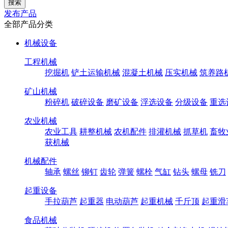
发布产品
全部产品分类
机械设备
工程机械
挖掘机
铲土运输机械
混凝土机械
压实机械
筑养路
矿山机械
粉碎机
破碎设备
磨矿设备
浮选设备
分级设备
重选
农业机械
农业工具
耕整机械
农机配件
排灌机械
抓草机
畜牧
获机械
机械配件
轴承
螺丝
铆钉
齿轮
弹簧
螺栓
气缸
钻头
螺母
铣刀
起重设备
手拉葫芦
起重器
电动葫芦
起重机械
千斤顶
起重滑
食品机械