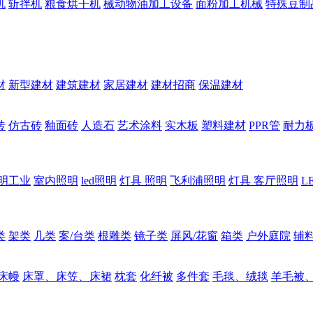
机
斩拌机
粮食烘干机
械动物油加工设备
面粉加工机械
特殊豆制
材
新型建材
建筑建材
家居建材
建材招商
保温建材
砖
仿古砖
釉面砖
人造石
艺术涂料
实木板
塑料建材
PPR管
耐力
明工业
室内照明
led照明
灯具 照明
飞利浦照明
灯具 客厅照明
L
类
架类
几类
案/台类
根雕类
镜子类
屏风/花窗
箱类
户外庭院
辅
床幔
床罩、床笠、床裙
枕套
化纤被
多件套
毛毯、绒毯
羊毛被